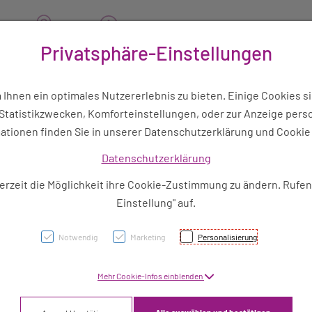
 456
Kontakt
Service / News
Privatsphäre-Einstellungen
tschura
Lesebrille
Nahrungsergänzung
Sommer
hnen ein optimales Nutzererlebnis zu bieten. Einige Cookies si
tatistikzwecken, Komforteinstellungen, oder zur Anzeige person
ationen finden Sie in unserer Datenschutzerklärung und Cookie 
Datenschutzerklärung
erzeit die Möglichkeit ihre Cookie-Zustimmung zu ändern. Rufen
site
Einstellung" auf.
Notwendig
Marketing
Personalisierung
Mehr Cookie-Infos einblenden
onat