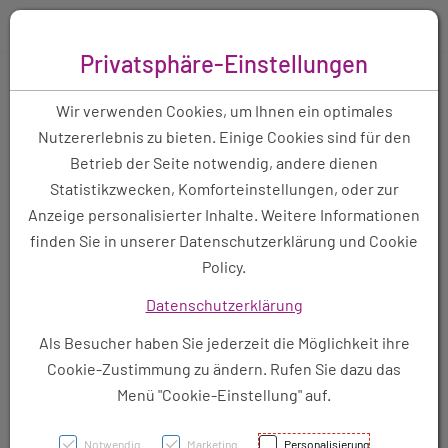
Zum “Inhalt dieser Seite” springen [AK + 0]
Zum Menü “Produkte” springen [AK + 1]
Zum Menü “Über uns / Service” springen [AK + 2]
Zu “Anfrage-Menüs, Wunschliste” springen [AK + 3]
Zum "Barrierefreiheits-Menü" springen [AK + 4]
Zu den “Fusszeilen-Informationen” springen [AK + 5]
Toggle 
Produktsuche
Privatsphäre-Einstellungen
Raumspray Lavendel 50ml
Wir verwenden Cookies, um Ihnen ein optimales
Nutzererlebnis zu bieten. Einige Cookies sind für den
Betrieb der Seite notwendig, andere dienen
PZN: 8006077
Statistikzwecken, Komforteinstellungen, oder zur
Anzeige personalisierter Inhalte. Weitere Informationen
finden Sie in unserer Datenschutzerklärung und Cookie
Policy.
Datenschutzerklärung
Als Besucher haben Sie jederzeit die Möglichkeit ihre
Cookie-Zustimmung zu ändern. Rufen Sie dazu das
Menü "Cookie-Einstellung" auf.
Symbolbild(er)
Notwendig
Marketing
Personalisierung